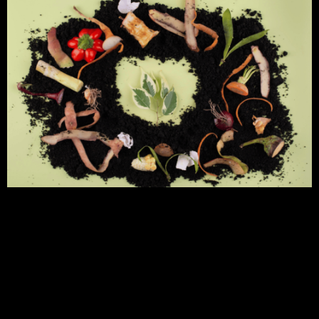
A matéria orgânica é um componente essencial e
dinâmico dos ecossistemas terrestres,
desempenhando um papel fundamental em
diversos processos biogeoquímicos. Composta por
resíduos de plantas, animais e microrganismos
em vários estágios de decomposição. A matéria
orgânica é uma fonte crucial de energia e
nutrientes para os seres vivos. Além disso,
desempenha um papel crucial na […]