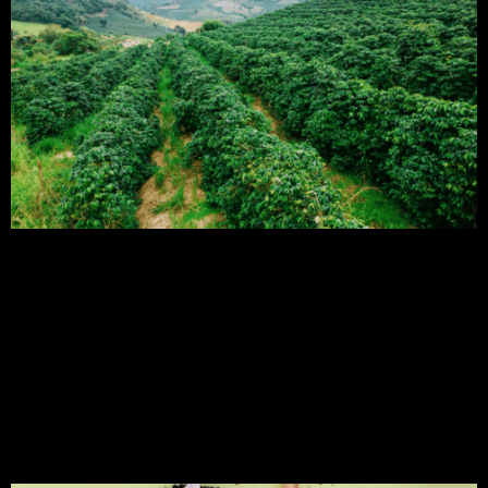
Nesta era moderna, onde a busca pela qualidade
se alia à preocupação com a sustentabilidade, a
plantação de café emerge como um elo essencial,
conectando o passado e o futuro da indústria
cafeeira. Há séculos, o café tem sido não apenas
uma bebida estimulante, mas também uma fonte
de cultura, tradição e sustento para milhões […]
Matéria orgânica: uma
análise abrangente!