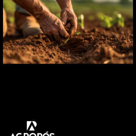
A Saturação de bases é uma característica
química do solo, através dessas características
conhecemos o status nutricional do solo e
podemos traçar estratégias basais para a
sustentabilidade agrícola. A saturação por base
guarda forte relação com o pH do solo e por isso
pode ser considerado para os cálculos de
necessidade de calagem, mas para […]