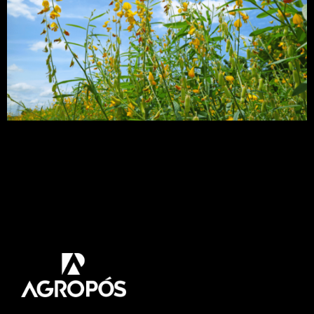
A crotalária é uma planta leguminosa, que tem
uma grande importância na agricultura. Imagine
ter uma espécie de leguminosas capaz de
fornecer adubação verde e ainda combater
nematoides em diferentes tipos de cultura? Neste
artigo vamos abordar um pouco sobre essa
leguminosas. Venha Comigo! A planta tem sido
bastante utilizada por produtores pelo […]