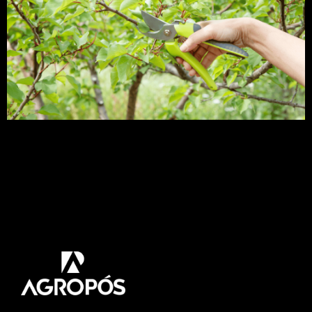
A quebra da dominância apical induz o aumento
de brotações de gemas laterais, com isso leva a
um aumento na ramificação e consequentemente
maior produtividade. O principal hormônio
vegetal envolvido nesse processo é a citocinina,
este hormônio é capaz de fazer essa quebra, mas
ela pode ocorrer também através da poda,
estimulando o brotamento lateral. […]