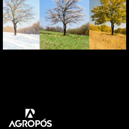
Uma das características mais marcantes do clima
na Terra é a existência das Estações climáticas
sendo elas: Verão, Outono, Primavera e Inverno.
são períodos do ano, basicamente, definidos pelas
diferenças de temperatura ambiente. Neste artigo
vamos abordar sobre cada uma delas e explicar o
motivo desse fenômeno. Acompanhe! Estação
climáticas Estações do ano designam quatro
períodos […]