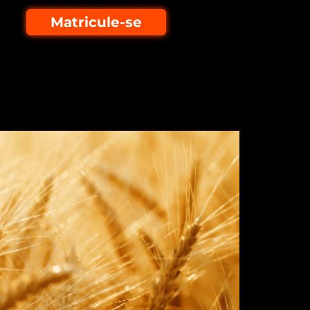
Matricule-se