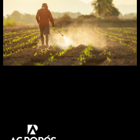
O herbicida glifosato é o mais utilizado no mundo
inteiro, e cumpre um papel indispensável na
agricultura. Neste artigo vamos abordar tudo
sobre esse herbicida. Como sua importância,
vantagens e desvantagens, sua ação no meio
ambiente. Não fique de fora, venha conhecer
melhor sobre esse assunto! O que é herbicida
glifosato? O herbicida […]