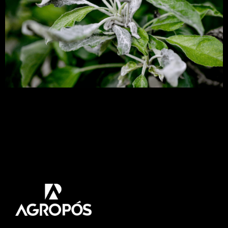
O oídio é um dos grandes problemas encontrados
na agricultura, com isso muitos agricultores
buscam o melhor manejo para combatê-los. Neste
artigo vamos abordar as principais culturas que
sofrem ataque dos oídios e qual melhor manejo
para cada uma delas. Venha Comigo! Oídio é
um parasita obrigatório que só se desenvolve nos
tecidos […]