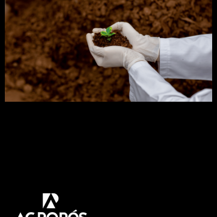
Você já parou para pensar o que é adubação
orgânica e qual sua importância? Pois bem, neste
artigo, você encontrará as respostas corretas,
além de, consequentemente, conhecer os
diferentes tipos de adubação. Portanto, venha
comigo e descubra a importância da adubação
orgânica para a agricultura! Dessa forma, você
compreenderá como ela contribui para um solo […]