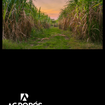
Se o plantio de cana-de-açúcar ainda desperta
dúvidas em você. Se você se pega pensando como
plantar, qual a melhor época do plantio, preparo
do solo, manejo de plantas daninhas. Ou como
também conhecer a importância de se escolher
corretamente a variedade cana-de-açúcar, para
garantir alta produtividade e sucesso do seu
canavial. Então, você está […]