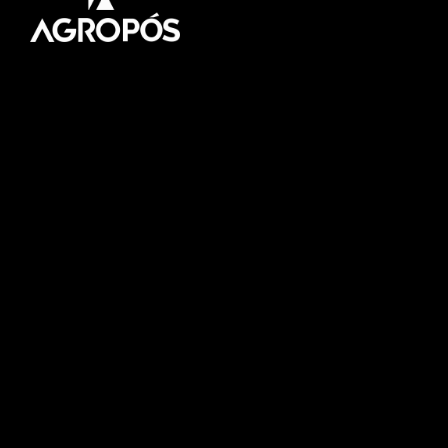
Pós-graduação AgroPós
Aprenda os melhores
conteúdo do agro.
Fale Conosco