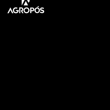
Pós-graduação AgroPós
Aprenda os melhores
conteúdo do agro.
Fale Conosco