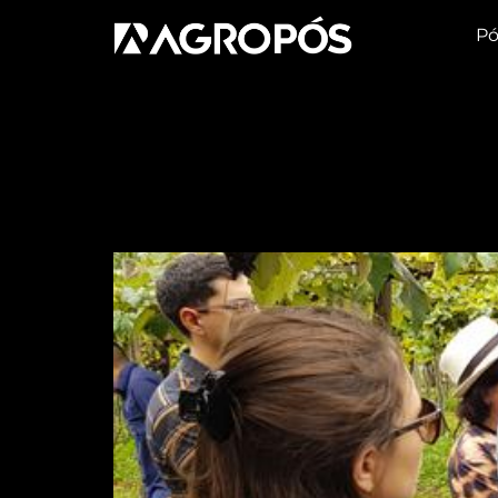
Pó
Dia:
11 de dezemb
Adoção de tecnologi
uvas em Mato Gross