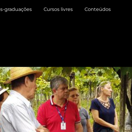
s-graduações
Cursos livres
Conteúdos
ro de 2018
as já disponíveis pode aum
o