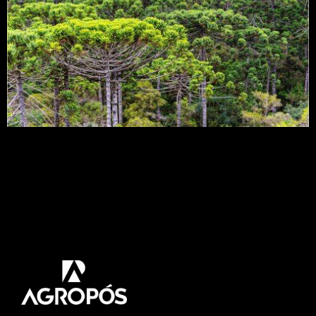
Por Diego Freire da Revista Pesquisa Fapesp Uma
floresta, por maior que seja, é “plantada” árvore a
árvore. Por quem? Em grande parte,
involuntariamente pelos animais que as habitam
e espalham sementes para novos territórios ao se
alimentar dos frutos ou fazer uso de outros
recursos das árvores. Recentemente, porém,
pesquisas interdisciplinares sobre a expansão […]