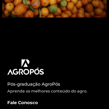
Em 2004, foi detectada pela primeira vez nos
laranjais brasileiros uma praga conhecida como
greening. Sem cura, a doença surgiu na Ásia e é
causada por uma bactéria e transmitida por um
inseto. É conhecida por ser uma das mais
devastadoras pragas para a citricultura. Mais de
dez anos depois, a incidência de greening […]
Pós-graduação AgroPós
Aprenda os melhores conteúdo do agro.
Fale Conosco