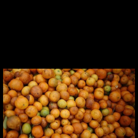
de insetos sobrevoando plantações costumam
significar […]
Como a indústria de suco
e os produtores de laranja
se juntaram para
combater uma praga