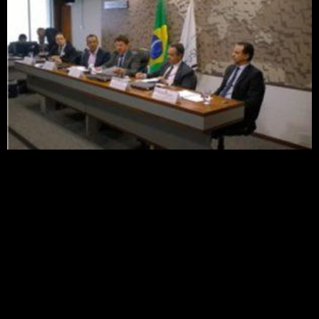
Embrapa discute prevenção e controle de pragas
na agricultura em audiência no Senado Federal
Por Embrapa Cerrados Prevenção e controle de
pragas na agricultura foi tema de audiência
pública interativa, promovida, na última terça-
feira (06), pela Comissão de Agricultura e Reforma
Agrária no Senado Federal. O técnico e supervisor
de Transferência de Tecnologia da Embrapa […]
Conheça empresas que
faturam alto criando