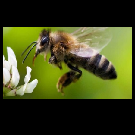
insetos para a “guerra
agrícola”
Conheça empresas que faturam alto criando
insetos para a “guerra agrícola” Impulsionado pela
adoção de novas tecnologias, o segmento de
controle biológico de pragas cresce 15% ao ano no
país. Empresas usam até drones para espalhar
minivespas e ácaros sobre as lavouras Por
Pequenas Empresas & Grandes Negócios Nuvens