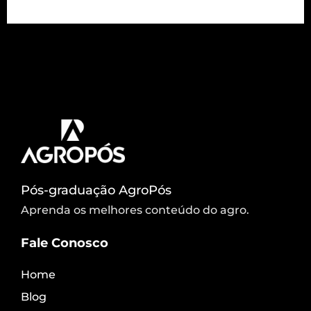
O doutor, mestre e engenheiro florestal, Gustavo
Marcatti, explica qual é a importância da
utilização correta dos Sistemas de Informação
Geográficas (SIG) no agronegócio. Clique e assista
gratuitamente!
Pós-graduação AgroPós
Aprenda os melhores conteúdo do agro.
Fale Conosco
Home
Blog