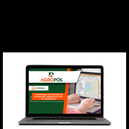
[WEBINAR] A importância
dos Sistemas de
Informação Geográficas
(SIG) no agronegócio!