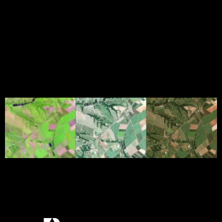
pesquisador Júlio Franchini, da Embrapa Soja, está
combinando imagens de satélite e de drones para
incrementar as […]
Satélite brasileiro de alta
resolução vai aprimorar
monitoramento agrícola
Mais do que dar um passeio pelo espaço, o
equipamento registrará imagens aqui de baixo
com detalhes que podem chegar a 70 cm. Será um
satélite brasileiro de alta resolução.