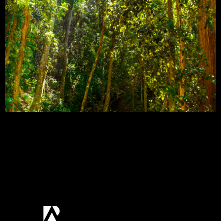
O Brasil precisa investir em Pesquisa &
Desenvolvimento (P&D) das suas espécies de
árvores nativas para alavancar a restauração
florestal e conseguir criar um novo modelo de
desenvolvimento que proteja as florestas, em
especial a Amazônia, além de gerar emprego e
renda aos produtores. A conclusão é de um estudo
publicado na última sexta-feira (4) […]