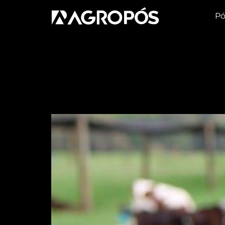
Pó
Tag:
reprodução
Novo aplicativo mon
leiteiro