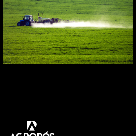
A pulverização agrícola é um dos pontos mais
importantes para proteger sua lavoura de pragas
e doenças. Com isso preparamos esse artigo onde
iremos abordar tudo que precisa saber sobre o
assunto. Acompanhe! A pulverização agrícola é
uma das mais conhecidas e antigas práticas do
universo da agricultura. Mas tem se modernizado
em […]