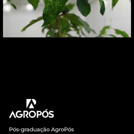
Como minimizar perdas por doenças em
plantações florestais? Seja no campo ou mesmo
em viveiros, as doenças são preocupação
constante do setor florestal. A incidência de
enfermidades em plantações ao longo do tempo
demonstra a capacidade destrutiva que fungos e
bactérias podem causar, gerando um prejuízo
financeiro considerável. Com informação e
seguindo etapas corretas é […]
Pós-graduação AgroPós