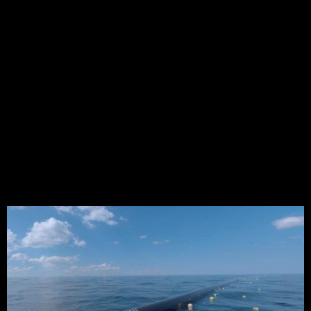
começa como lixo nas cidades e a maioria chega
por meio dos rios. A estimativa é que 90% dos
resíduos plásticos que chegam pelos rios aos
oceanos vêm dos 10 maiores rios no mundo – oito
na Ásia e dois na África. Os números são de uma
[…]
A tecnologia que limpará
os oceanos do lixo está
pronta para começar a
limpeza