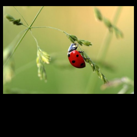
Quase metade de todas as espécies de insetos em
todo o mundo está em rápido declínio e um terço
pode desaparecer por completo, de acordo com
um estudo sobre as terríveis consequências da
polinização de cultivos e das cadeias alimentares
naturais. “A menos que mudemos nossa maneira
de produzir alimentos, os insetos como um todo
[…]