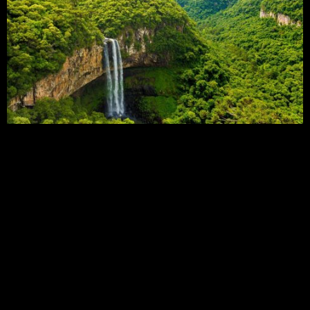
A Assembleia Geral das Nações Unidas declarou o
período 2021-2030 como a Década da ONU da
Restauração de Ecossistemas. A nova data é uma
oportunidade única para a criação de empregos,
segurança alimentar, enfrentamento da mudança
do clima, conservação da biodiversidade e
fornecimento de água. Duas agências da ONU –
ONU Meio Ambiente e FAO […]
Estudo alerta para risco
de extinção em massa de
insetos