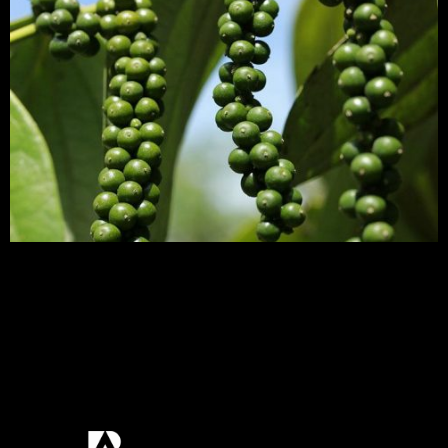
Dois vírus estão disseminados em
praticamente todas as lavouras de pimenta do
Brasil. Eles comprometem a fotossíntese, inibem o
crescimento da planta e, consequentemente, sua
produtividade. Recentemente, pesquisadores da
Embrapa encontraram um material 100% sadio
que deverá dar origem a uma nova cultivar livre
dos microrganismos. “Os vírus não […]