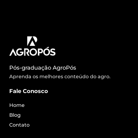
informação vem do Censo Agropecuário 2017,
realizado pelo (IBGE), que mostra a maior
participação das mulheres no setor agro. De
acordo com o Censo, […]
Pós-graduação AgroPós
Aprenda os melhores conteúdo do agro.
Fale Conosco
Home
Blog
Contato