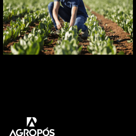
À medida que a indústria agrícola se preocupa
com tudo, desde alimentos geneticamente
modificados até mudanças climáticas, os
investidores de impacto estão cada vez mais
apostando em um futuro sustentável pós-química
na agricultura. A biotecnologia relacionada à
agricultura, como biofertilizante e microbioma, é
vista como a coisa mais empolgante para a
agricultura sustentável no próximo […]