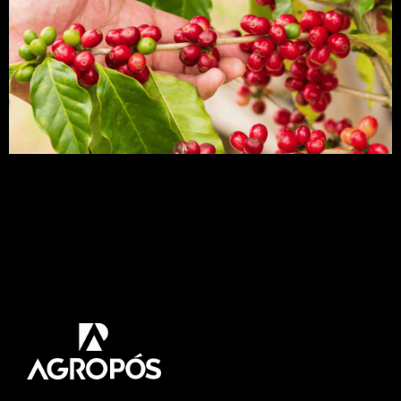
O café é uma das commodities mais negociadas
no mundo, desempenhando um papel
significativo nas economias de diversos países.
Seu cultivo, comércio e consumo têm uma longa
história que remonta a séculos. Neste artigo,
exploraremos o mercado do café. Acompanhe!
O café é muito mais do que apenas uma bebida
quente que nos […]