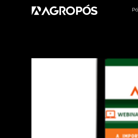
Pó
Tag:
melhorament
[WEBINAR] A Importâ