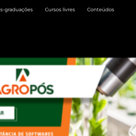
s-graduações
Cursos livres
Conteúdos
o genetico de planta
ncia de Softwares no Melh