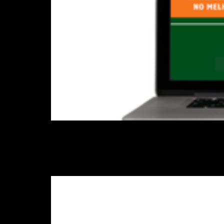
Nesse webinar foram abordados os princi
capaz de aumentar sua praticidade e fac
[EBOOK] Melhorament