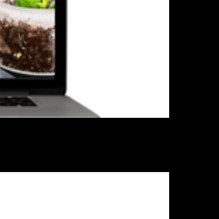
 software de melhoramento genético;
itamente!