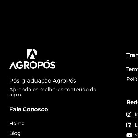
Melhoramento. Clique e faça o download 
Tra
Term
Polí
Pós-graduação AgroPós
Aprenda os melhores conteúdo do
agro.
Red
Fale Conosco
I
Home
L
Blog
Y