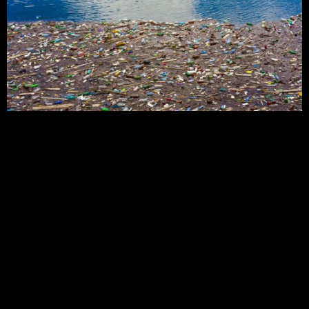
O país recicla apenas 1,28% do total produzido, um
dos menores índices da pesquisa. A crise mundial
da poluição por plásticos só vai piorar a menos
que todos os atores da cadeia de valor dos
plásticos se responsabilizem pelo custo real do
material para a natureza e para as pessoas, alerta
um relatório do WWF […]
A tecnologia que limpará
os oceanos do lixo está
pronta para começar a
limpeza