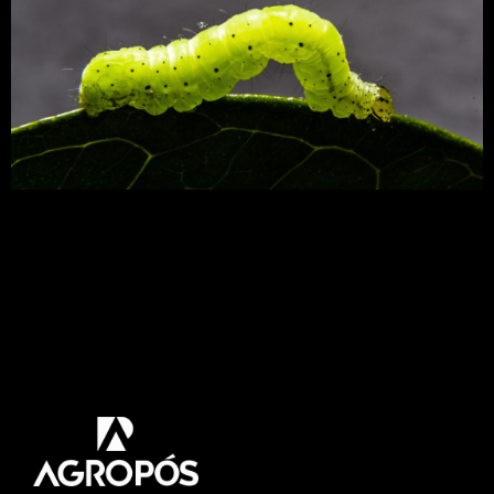
Lagarta falsa-medideira tornou-se praga-chave na
cultura devido aos frequentes surtos
populacionais e grande severidade de danos nas
áreas cultivadas. Neste artigo iremos mostrar o
danos e controle dessa praga. Acompanhe! O
que é lagarta falsa-medideira? A lagarta falsa-
medideira ganhou esse nome devido ao modo
como se locomove, parecendo que está medindo
palmos. É um inseto polífago, […]