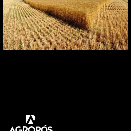
Empresa brasileira usa Internet das Coisas para
acabar com as pragas das fazendas A empresa
está desenvolvendo um aplicativo para obter
maior eficiência no combate às pragas com menor
custo e impacto ao meio ambiente. Por Agência
Fapesp | Reproduzido de Pequenas Empresas &
Grandes Negócios O valor das perdas anuais
causadas
por pragas e doenças na agricultura brasileira é de
[…]