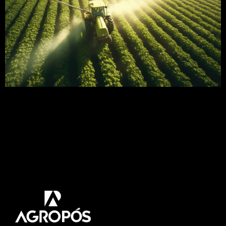
Os herbicidas são um dos produtos mais
recomendados para o controle das plantas
daninhas nas lavouras. Entre as variedades
existentes no mercado hoje vamos falar sobre o
herbicida folha larga. Com várias versões
disponíveis no mercado, a aplicação desses
agroquímicos requer cuidado e responsabilidade,
já que também podem afetar as culturas ou gerar
resistência das […]