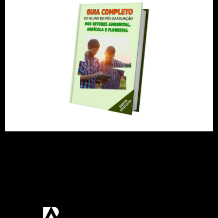
Neste Ebook você vai encontrar os benefícios de
se fazer uma Pós-Graduação a distância, as
opções de cursos nos setores ambiental, agrícola
e florestal e ainda dicas para fazer a
especialização do jeito certo. Clique e baixe
gratuitamente!