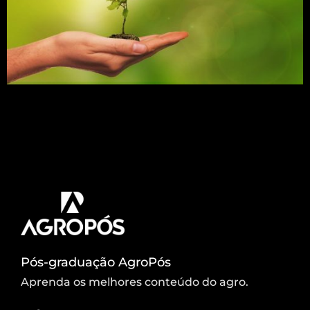
O Prosa Rural falou sobre as boas práticas no
processamento de produtos provenientes dos
sistemas agroflorestais (SAFs), como polpas,
geleias, chás, bolos e também produtos
minimamente processados em pequenas
agroindústrias.
Pós-graduação AgroPós
Aprenda os melhores conteúdo do agro.