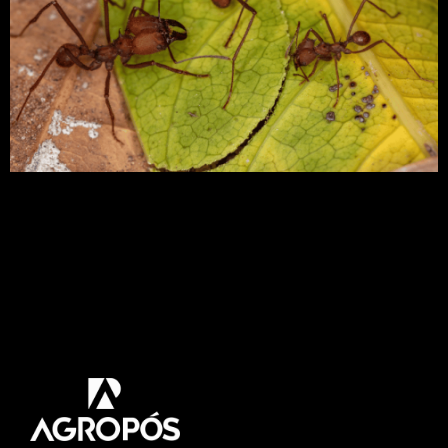
Formigas cortadeiras: descubra as principais
características e os diferentes tipos, além de
conhecer os métodos de controle para evitar
danos em sua cultura. As formigas
cortadeiras, Attaspp. (saúvas) e Acromyrmexspp.
(quenquéns), possuem ampla distribuição
geográfica e são consideradas as principais pragas
dos reflorestamentos no Brasil. Devido ao elevado
número de colônias por área, ao grande […]