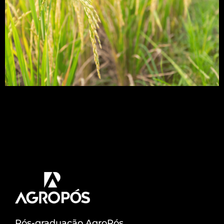
Você sabe os principais aspectos das doenças que
podem afetar a cultura do arroz? Veja, nesse texto
como esses conhecimentos podem te auxiliar na
construção do seu manejo integrado de doenças
do arroz. O arroz é um dos alimentos que são
indispensáveis para a maioria dos brasileiros. O
que o torna fundamental a […]
Pós-graduação AgroPós