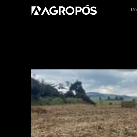
Pó
Tag:
crise
Bagaço da cana-de-a
elétrica do país