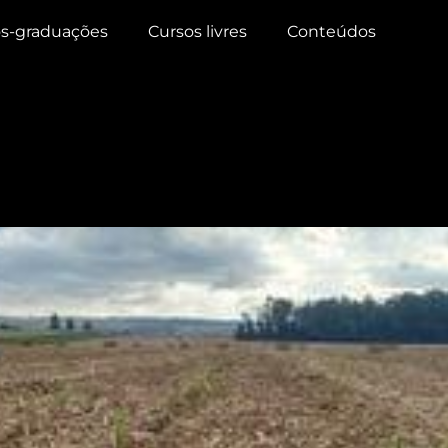
s-graduações
Cursos livres
Conteúdos
çúcar: um potencial na ger