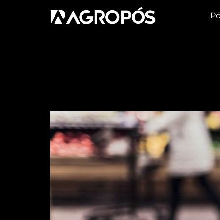
Pó
Tag:
banana
Startup quer salvar b
com edição genética