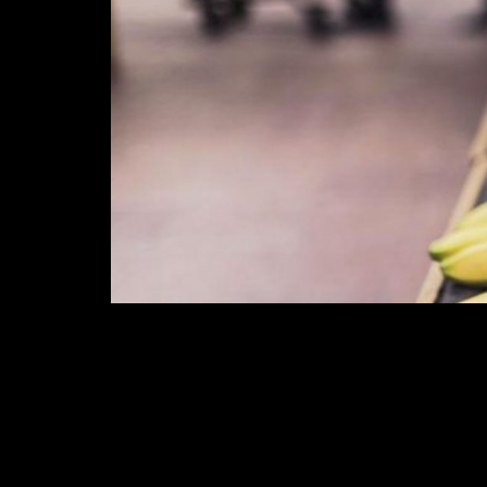
Pesquisadores de uma startup britânica 
pragas do que as atuais. Imagem: repr