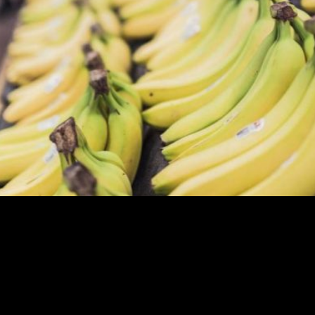
estão usando a ferramenta de edição genética para c
odução/UOL