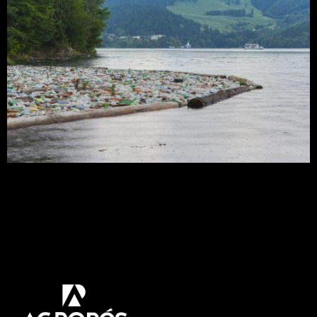
Cerca de 80% dos resíduos plásticos nos oceanos
começa como lixo nas cidades e a maioria chega
por meio dos rios. A estimativa é que 90% dos
resíduos plásticos que chegam pelos rios aos
oceanos vêm dos 10 maiores rios no mundo – oito
na Ásia e dois na África. Os números são de uma
[…]