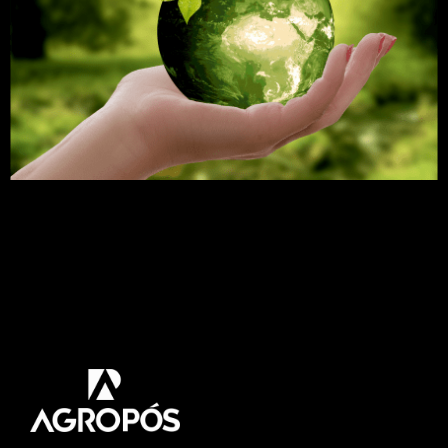
O mundo está “fora do caminho” no cumprimento
das metas de fome, segurança alimentar e
nutrição que fazem parte do Objetivo de
Desenvolvimento Sustentável (ODS). Foi isso que
disse a Organização para Alimentação e
Agricultura (FAO) em um relatório divulgado em
18 de julho. “Estar fora do rumo quando se trata de
alcançar os pilares […]