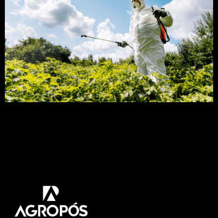
A utilização de fungicidas na soja envolve altos
custos e riscos ambientais onde qualquer erro
será crítico. Então confira esse artigo para saber
como utilizar os fungicidas de modo mais
eficiente e criterioso. Na safra 2020/21 o Brasil
obteve uma produção de 135,861 mil toneladas de
soja, 8,8% a mais do produzido na […]