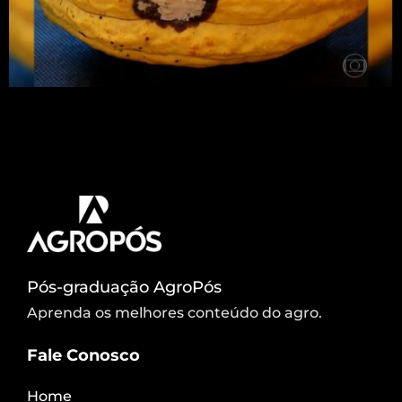
Fiscais fazem barreiras na fronteira com a Bolívia
e Peru para tentar impedir a entrada de um fungo.
A doença atinge o cacau e o cupuaçu. Imagem:
Cássius Afonso/ Rede Globo/ reprodução
Pós-graduação AgroPós
Aprenda os melhores conteúdo do agro.
Fale Conosco
Home