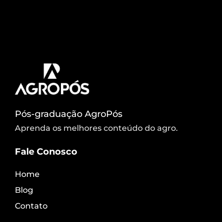
setores que mais geram empregos no país.
Segundo dados do Cepea/CNA, só no primeiro
trimestre de 2025 foram mais de 28,5 milhões de
pessoas empregadas ,… Conheça a trajetória de
Felipe Bolzan, […]
Pós-graduação AgroPós
Aprenda os melhores conteúdo do agro.
Fale Conosco
Home
Blog
Contato