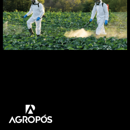
O herbicida desempenha um papel indispensável
na agricultura, auxiliando os agricultores em suas
lavouras. Portanto, se você deseja entender
melhor sobre a ação dos herbicidas e sua
classificação, está no lugar certo. Neste artigo,
vamos discutir tudo o que você precisa saber
sobre esse tema. O que é um herbicida? Os
herbicidas matam […]