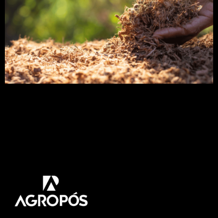
O que é adubação verde? A adubação verde, traz
múltiplos benefícios para o sistema produtivo,
como principal, o incremento na fertilização dos
solos agrícolas. A princípio, pode parecer uma
prática complicada de se fazer, especialmente
quando é a primeira vez que se realiza na
propriedade. Desse modo, apresentarei como você
pode começar a utilização da […]