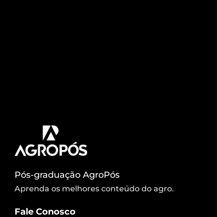
Comandante Ferraz
Pesquisadores brasileiros comemoram, esta
semana, a inauguração das novas instalações da
Estação Antártica Comandante Ferraz (EACF),
destruída por um incêndio, em 2012. No início de
fevereiro, os professores Márcio Rocha Francelino
e José João Lelis e mais três estudantes de pós-
graduação do Departamento de Solos (DPS) da
Universidade Federal de Viçosa (UFV) irão
trabalhar no […]
Pós-graduação AgroPós
Aprenda os melhores conteúdo do agro.
Fale Conosco