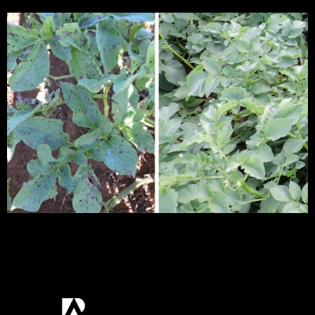
Resultados mostrados animaram pesquisador
Valdir Lourenço Júnior, que vem conduzindo os
experimentos montados em município mineiro de
Rio Paranaíba.