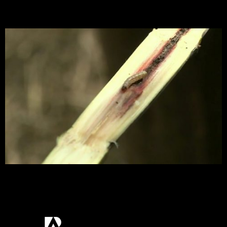
agrotóxicos
Pesquisadores usaram gene de uma bactéria que
já é usado em soja e milho para combater a
‘broca’, que causa prejuízo aos produtores.