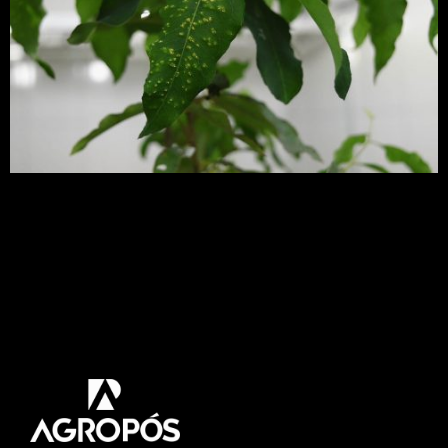
Como minimizar perdas por doenças em
plantações florestais? Seja no campo ou mesmo
em viveiros, as doenças são preocupação
constante do setor florestal. A incidência de
enfermidades em plantações ao longo do tempo
demonstra a capacidade destrutiva que fungos e
bactérias podem causar, gerando um prejuízo
financeiro considerável. Com informação e
seguindo etapas corretas é […]